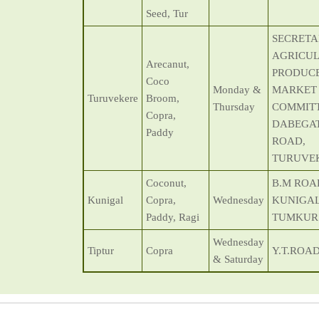
Seed, Tur
SECRETA
AGRICU
Arecanut,
PRODUC
Coco
Monday &
MARKET
Turuvekere
Broom,
Thursday
COMMITT
Copra,
DABEGA
Paddy
ROAD,
TURUVE
Coconut,
B.M ROA
Kunigal
Copra,
Wednesday
KUNIGAL,
Paddy, Ragi
TUMKUR
Wednesday
Tiptur
Copra
Y.T.ROAD
& Saturday