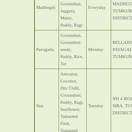
Groundnut,
MADHUGI
Madhugiri
Everyday
Jaggery,
TUMKUR
Maize,
DISTRIC
Paddy, Ragi
Groundnut,
Groundnut
BELLARY
Pavagada
seeds,
Monday
PAVAGAD
Paddy, Rice,
TUMKUR 
Tur
Arecanut,
Coconut,
Dry Chilli,
Groundnut,
NH 4 ROA
Paddy, Ragi,
Sira
Tuesday
SIRA. T
Sunflower,
DISTRIC
Tamarind
Fruit,
Tamarind