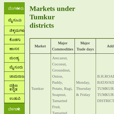
Markets under
ಬೆಂಗಳೂರು
Tumkur
ಮೈಸೂರು
districts
ಚಿಕ್ಕಮಗಳೂರು
ಕೊಡಗು
Major
Major
Market
Add
ಹಾಸನ
Commodities
Trade days
ಮಂಡ್ಯ
Arecanut,
Coconut,
ಮೈಸೂರು
Groundnut,
ಚಾಮರಾಜನಗರ
Onion,
B.H.ROA
Paddy,
Monday,
BATAVAD
ದಕ್ಷಿಣ
ಕನ್ನಡ
Tumkur
Potato, Ragi,
Thursday
TUMKUR
Soapnut,
& Friday
TUMKUR
ಉಡುಪಿ
Tamarind
DISTRIC
Fruit,
ಬೆಳಗಾವಿ
Tamarind