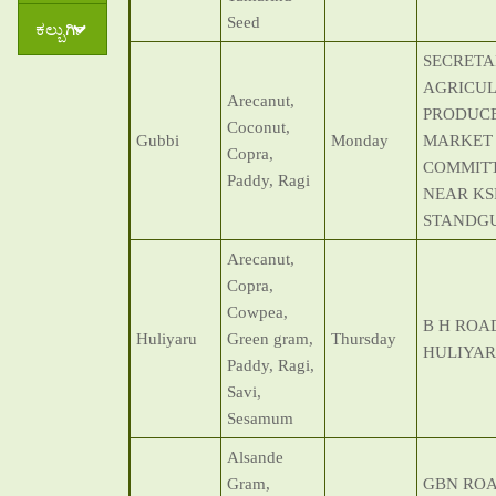
Seed
ಕಲ್ಬುರ್ಗಿ
SECRETA
AGRICU
Arecanut,
PRODUC
Coconut,
Gubbi
Monday
MARKET
Copra,
COMMITT
Paddy, Ragi
NEAR KS
STANDGU
Arecanut,
Copra,
Cowpea,
B H ROA
Huliyaru
Green gram,
Thursday
HULIYAR
Paddy, Ragi,
Savi,
Sesamum
Alsande
Gram,
GBN RO