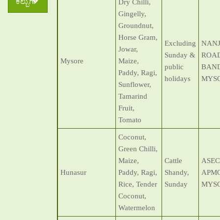
ಕಲ್ಬುರ್ಗಿ
Dry Chilli,
Gingelly,
Groundnut,
Horse Gram,
Excluding
NAN
Jowar,
Sunday &
ROAD
Mysore
Maize,
public
BAND
Paddy, Ragi,
holidays
MYS
Sunflower,
Tamarind
Fruit,
Tomato
Coconut,
Green Chilli,
Maize,
Cattle
ASEC
Hunasur
Paddy, Ragi,
Shandy,
APMC
Rice, Tender
Sunday
MYSO
Coconut,
Watermelon