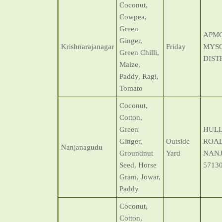
Coconut,
Cowpea,
Green
APMC
Ginger,
Krishnarajanagar
Friday
MYS
Green Chilli,
DIST
Maize,
Paddy, Ragi,
Tomato
Coconut,
Cotton,
Green
HUL
Ginger,
Outside
ROAD
Nanjanagudu
Groundnut
Yard
NAN
Seed, Horse
5713
Gram, Jowar,
Paddy
Coconut,
Cotton,