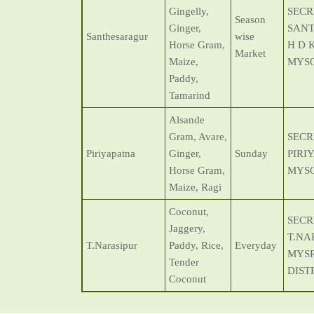
Gingelly,
SECR
Season
Ginger,
SAN
Santhesaragur
wise
Horse Gram,
H D 
Market
Maize,
MYSO
Paddy,
Tamarind
Alsande
Gram, Avare,
SECR
Piriyapatna
Ginger,
Sunday
PIRI
Horse Gram,
MYSO
Maize, Ragi
Coconut,
SECR
Jaggery,
T.NA
T.Narasipur
Paddy, Rice,
Everyday
MYS
Tender
DIST
Coconut