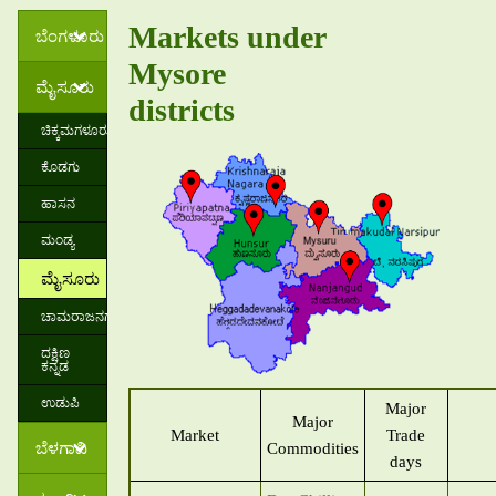
Markets under
ಬೆಂಗಳೂರು
Mysore
ಮೈಸೂರು
districts
ಚಿಕ್ಕಮಗಳೂರು
ಕೊಡಗು
ಹಾಸನ
ಮಂಡ್ಯ
ಮೈಸೂರು
ಚಾಮರಾಜನಗರ
ದಕ್ಷಿಣ
ಕನ್ನಡ
ಉಡುಪಿ
Major
Major
Market
Trade
ಬೆಳಗಾವಿ
Commodities
days