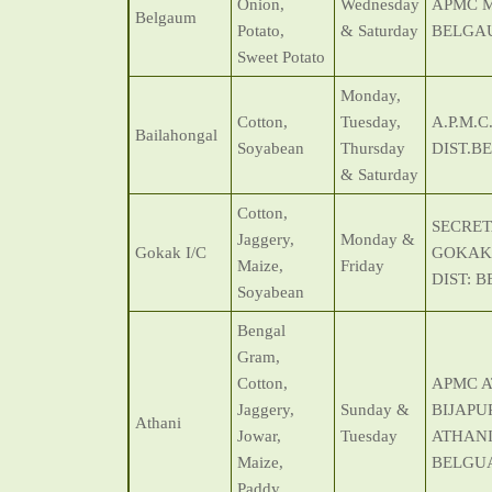
Onion,
Wednesday
APMC 
Belgaum
Potato,
& Saturday
BELGA
Sweet Potato
Monday,
Cotton,
Tuesday,
A.P.M.
Bailahongal
Soyabean
Thursday
DIST.B
& Saturday
Cotton,
SECRET
Jaggery,
Monday &
Gokak I/C
GOKAK,
Maize,
Friday
DIST: 
Soyabean
Bengal
Gram,
Cotton,
APMC A
Jaggery,
Sunday &
BIJAPU
Athani
Jowar,
Tuesday
ATHANI 
Maize,
BELGU
Paddy,