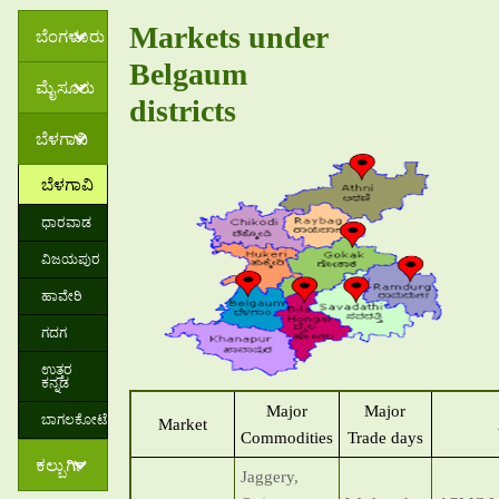
Markets under
ಬೆಂಗಳೂರು
Belgaum
ಮೈಸೂರು
districts
ಬೆಳಗಾವಿ
ಬೆಳಗಾವಿ
ಧಾರವಾಡ
ವಿಜಯಪುರ
ಹಾವೇರಿ
ಗದಗ
ಉತ್ತರ
ಕನ್ನಡ
Major
Major
ಬಾಗಲಕೋಟೆ
Market
Commodities
Trade days
ಕಲ್ಬುರ್ಗಿ
Jaggery,