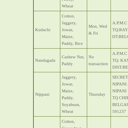
Wheat
Cotton,
Jaggery,
A.P.M.
Mon, Wed
Kudachi
Jowar,
TQ:RA
& Fri
Maize,
DT:BE
Paddy, Rice
A.P.M.
Cashew Nut,
No
Nandagada
TQ: KA
Paddy
transaction
DIST:B
Jaggery,
SECRET
Jowar,
NIPANI
Maize,
NIPANI
Nippani
Thursday
Paddy,
TQ CHI
Soyabean,
BELGAU
Wheat
591237
Cotton,