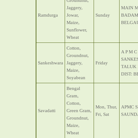
Groundnut,
Jaggery,
MAIN 
Ramdurga
Jowar,
Sunday
BADAMI
Maize,
BELGA
Sunflower,
Wheat
Cotton,
A P M 
Groundnut,
SANKE
Sankeshwara
Jaggery,
Friday
TALUK
Maize,
DIST: 
Soyabean
Bengal
Gram,
Cotton,
Mon, Thur,
APMC S
Savadatti
Green Gram,
Fri, Sat
SAUND
Groundnut,
Maize,
Wheat