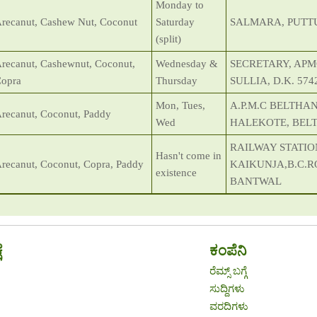
Monday to
recanut, Cashew Nut, Coconut
Saturday
SALMARA, PUTT
(split)
recanut, Cashewnut, Coconut,
Wednesday &
SECRETARY, APM
opra
Thursday
SULLIA, D.K. 574
Mon, Tues,
A.P.M.C BELTHA
recanut, Coconut, Paddy
Wed
HALEKOTE, BE
RAILWAY STATI
Hasn't come in
recanut, Coconut, Copra, Paddy
KAIKUNJA,B.C.R
existence
BANTWAL
ೆ
ಕಂಪೆನಿ
ರೆಮ್ಸ್ ಬಗ್ಗೆ
ಸುದ್ದಿಗಳು
ವರದಿಗಳು