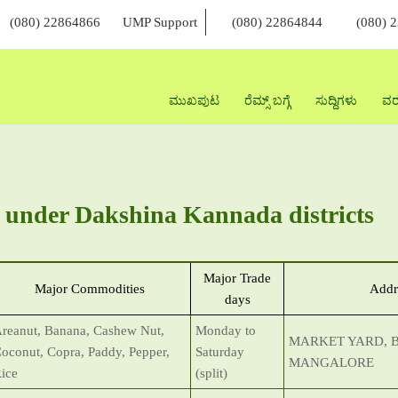
(080) 22864866
UMP Support
(080) 22864844
(080) 
ಮುಖಪುಟ
ರೆಮ್ಸ್ ಬಗ್ಗೆ
ಸುದ್ದಿಗಳು
ವರ
 under Dakshina Kannada districts
Major Trade
Major Commodities
Addr
days
reanut, Banana, Cashew Nut,
Monday to
MARKET YARD, 
oconut, Copra, Paddy, Pepper,
Saturday
MANGALORE
ice
(split)