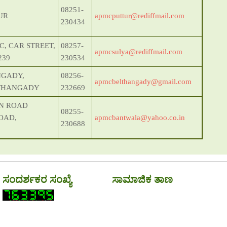
08251-
UR
apmcputtur@rediffmail.com
230434
C, CAR STREET,
08257-
apmcsulya@rediffmail.com
239
230534
NGADY,
08256-
apmcbelthangady@gmail.com
LTHANGADY
232669
ON ROAD
08255-
OAD,
apmcbantwala@yahoo.co.in
230688
ಸಂದರ್ಶಕರ ಸಂಖ್ಯೆ
ಸಾಮಾಜಿಕ ತಾಣ