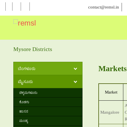
contact@remsl.in
Mysore Districts
Markets
ಬೆಂಗಳೂರು
ಮೈಸೂರು
Market
ಚಿಕ್ಕಮಗಳೂರು
ಕೊಡಗು
A
ಹಾಸನ
Mangalore
C
R
ಮಂಡ್ಯ