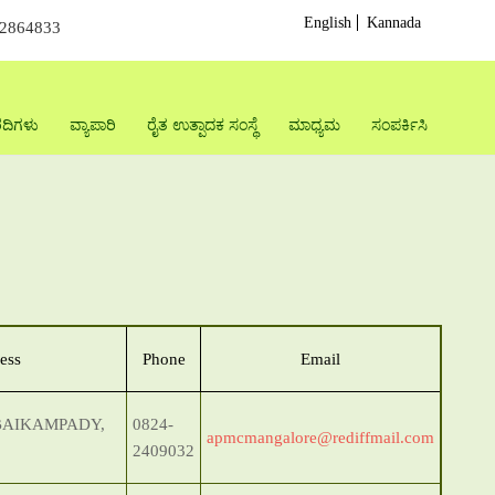
English
Kannada
22864833
ದಿಗಳು
ವ್ಯಾಪಾರಿ
ರೈತ ಉತ್ಪಾದಕ ಸಂಸ್ಥೆ
ಮಾಧ್ಯಮ
ಸಂಪರ್ಕಿಸಿ
ess
Phone
Email
BAIKAMPADY,
0824-
apmcmangalore@rediffmail.com
2409032