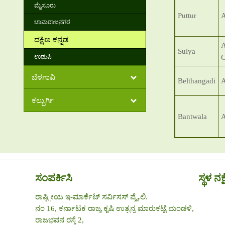
ಮೈಸೂರು
Puttur
A
ಚಾಮರಾಜನಗರ
ದಕ್ಷಿಣ ಕನ್ನಡ
A
Sulya
ಉಡುಪಿ
C
ಬೆಳಗಾವಿ
Belthangadi
A
ಕಲ್ಬುರ್ಗಿ
Bantwala
A
ಸಂಪರ್ಕಿಸಿ
ಸ್ಥಳ ನಕ್ಷ
ರಾಷ್ಟ್ರೀಯ ಇ-ಮಾರ್ಕೆಟ್ ಸರ್ವಿಸಸ್ ಪ್ರೈ.ಲಿ.
ನಂ 16, ಕರ್ನಾಟಕ ರಾಜ್ಯ ಕೃಷಿ ಉತ್ಪನ್ನ ಮಾರುಕಟ್ಟೆ ಮಂಡಳಿ,
ರಾಜಭವನ ರಸ್ತೆ 2,