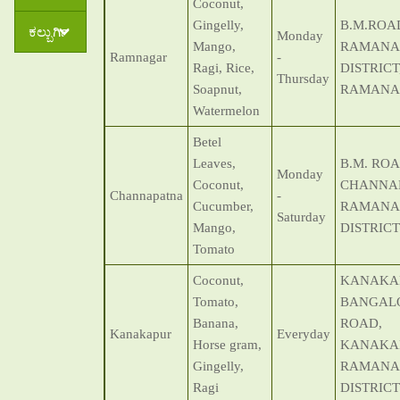
Coconut,
Gingelly,
B.M.ROA
ಕಲ್ಬುರ್ಗಿ
Monday
Mango,
RAMANA
Ramnagar
-
Ragi, Rice,
DISTRICT
Thursday
Soapnut,
RAMANA
Watermelon
Betel
Leaves,
B.M. ROA
Monday
Coconut,
CHANNA
Channapatna
-
Cucumber,
RAMANA
Saturday
Mango,
DISTRICT
Tomato
Coconut,
KANAKA
Tomato,
BANGAL
Banana,
ROAD,
Kanakapur
Everyday
Horse gram,
KANAKA
Gingelly,
RAMANA
Ragi
DISTRICT