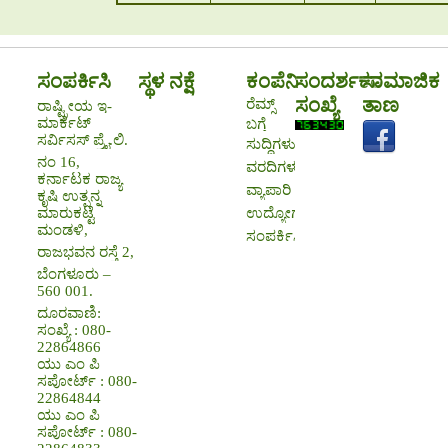
ಸಂಪರ್ಕಿಸಿ
ಸ್ಥಳ ನಕ್ಷೆ
ಕಂಪೆನಿ
ಸಂದರ್ಶಕರ
ಸಾಮಾಜಿಕ
ಸಂಖ್ಯೆ
ತಾಣ
ರೆಮ್ಸ್
ರಾಷ್ಟ್ರೀಯ ಇ-
ಮಾರ್ಕೆಟ್
ಬಗ್ಗೆ
ಸರ್ವಿಸಸ್ ಪ್ರೈ.ಲಿ.
ಸುದ್ದಿಗಳು
ನಂ 16,
ವರದಿಗಳು
ಕರ್ನಾಟಕ ರಾಜ್ಯ
ವ್ಯಾಪಾರಿ
ಕೃಷಿ ಉತ್ಪನ್ನ
ಉದ್ಯೋಗಾವಕಾಶಗಳು
ಮಾರುಕಟ್ಟೆ
ಮಂಡಳಿ,
ಸಂಪರ್ಕಿಸಿ
ರಾಜಭವನ ರಸ್ತೆ 2,
ಬೆಂಗಳೂರು –
560 001.
ದೂರವಾಣಿ:
ಸಂಖ್ಯೆ : 080-
22864866
ಯು ಎಂ ಪಿ
ಸಪೋರ್ಟ್ : 080-
22864844
ಯು ಎಂ ಪಿ
ಸಪೋರ್ಟ್ : 080-