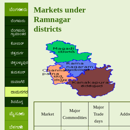
Markets under
ಬೆಂಗಳೂರು
Ramnagar
ಬೆಂಗಳೂರು
districts
ಬೆಂಗಳೂರು
ಗ್ರಾಮಾಂತರ
ಕೋಲಾರ್
ಚಿತ್ರದುರ್ಗ
ಚಿಕ್ಕಬಳ್ಳಾಪುರ
ತುಮಕೂರ್
ದಾವಣಗೆರೆ
ರಾಮನಗರ
ಶಿವಮೊಗ್ಗ
Major
Major
ಮೈಸೂರು
Market
Trade
Addr
Commodities
days
ಬೆಳಗಾವಿ