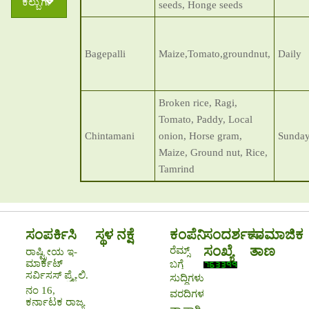
ಕಲ್ಬುರ್ಗಿ
seeds, Honge seeds
Bagepalli
Maize,Tomato,groundnut,
Daily
Broken rice, Ragi,
Tomato, Paddy, Local
Chintamani
onion, Horse gram,
Sunda
Maize, Ground nut, Rice,
Tamrind
ಸಂಪರ್ಕಿಸಿ
ಸ್ಥಳ ನಕ್ಷೆ
ಕಂಪೆನಿ
ಸಂದರ್ಶಕರ
ಸಾಮಾಜಿಕ
ಸಂಖ್ಯೆ
ತಾಣ
ರೆಮ್ಸ್
ರಾಷ್ಟ್ರೀಯ ಇ-
ಮಾರ್ಕೆಟ್
ಬಗ್ಗೆ
ಸರ್ವಿಸಸ್ ಪ್ರೈ.ಲಿ.
ಸುದ್ದಿಗಳು
ನಂ 16,
ವರದಿಗಳು
ಕರ್ನಾಟಕ ರಾಜ್ಯ