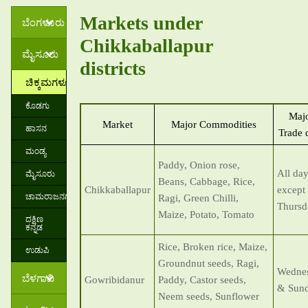
Markets under
ಬೆಂಗಳೂರು
Chikkaballapur
ಮೈಸೂರು
districts
ಚಿಕ್ಕಮಗಳೂರು
ಕೊಡಗು
Maj
Market
Major Commodities
ಹಾಸನ
Trade 
ಮಂಡ್ಯ
Paddy, Onion rose,
ಮೈಸೂರು
All da
Beans, Cabbage, Rice,
Chikkaballapur
except
ಚಾಮರಾಜನಗರ
Ragi, Green Chilli,
Thursd
Maize, Potato, Tomato
ದಕ್ಷಿಣ
ಕನ್ನಡ
Rice, Broken rice, Maize,
ಉಡುಪಿ
Groundnut seeds, Ragi,
Wedne
ಬೆಳಗಾವಿ
Gowribidanur
Paddy, Castor seeds,
& Sun
Neem seeds, Sunflower