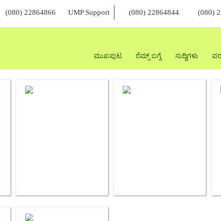
(080) 22864866
UMP Support
(080) 22864844
(080) 
ಮುಖಪುಟ
ರೆಮ್ಸ್ ಬಗ್ಗೆ
ಸುದ್ದಿಗಳು
ವರ