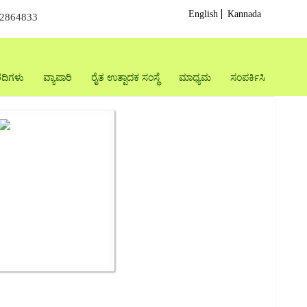
English
Kannada
22864833
ದಿಗಳು
ವ್ಯಾಪಾರಿ
ರೈತ ಉತ್ಪಾದಕ ಸಂಸ್ಥೆ
ಮಾಧ್ಯಮ
ಸಂಪರ್ಕಿಸಿ